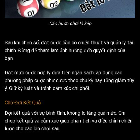
Các bước chơi lô kép
Sau khi chọn số, đặt cược cần có chiến thuật và quản lý tài
chính. Đừng để tham lam ảnh hưởng đến quyết định của
bạn.
Đặt mức cược hợp lý dựa trên ngân sách, áp dụng các
phương pháp cược như cược theo chu kỳ hay tăng giảm tùy
ý. Giữ kỷ luật và tránh cảm xúc chi phối.
Chờ Đợi Kết Quả
Đợi kết quả với sự bình tĩnh, không lo lắng quá mức. Ghi
chép kết quả và cảm xúc giúp phân tích và điều chỉnh chiến
lược cho các lần chơi sau.