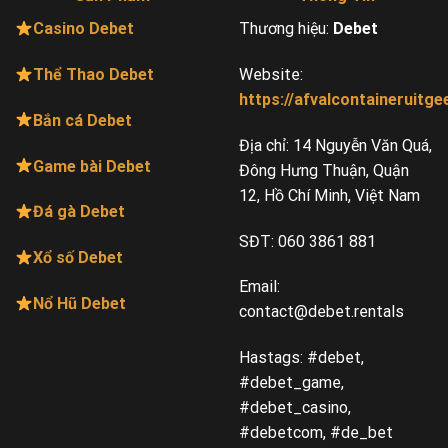
Casino Debet
Thương hiệu:
Debet
Thể Thao Debet
Website:
https://afvalcontaineruitgee
Bắn cá Debet
Địa chỉ: 14 Nguyễn Văn Quá,
Game bài Debet
Đông Hưng Thuận, Quận
12, Hồ Chí Minh, Việt Nam
Đá gà Debet
SĐT: 060 3861 881
Xổ số Debet
Email:
Nổ Hũ Debet
contact@debet.rentals
Hastags: #debet,
#debet_game,
#debet_casino,
#debetcom, #de_bet