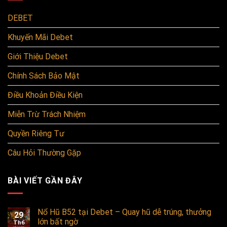
DEBET
Khuyến Mãi Debet
Giới Thiệu Debet
Chính Sách Bảo Mật
Điều Khoản Điều Kiện
Miễn Trừ Trách Nhiệm
Quyền Riêng Tư
Câu Hỏi Thường Gặp
BÀI VIẾT GẦN ĐÂY
Nổ Hũ B52 tại Debet – Quay hũ dễ trúng, thưởng
29
lớn bất ngờ
Th6