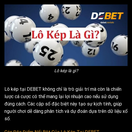
Lô kép là gì?
Lô kép tại DEBET không chỉ là trò giải trí mà còn là chiến
lược cá cược có thể mang lại lợi nhuận cao nếu sử dụng
đúng cách. Các cặp số đặc biệt này tạo sự kịch tính, giúp
người chơi dễ dàng phân tích và dự đoán dựa trên dữ liệu xổ
số.