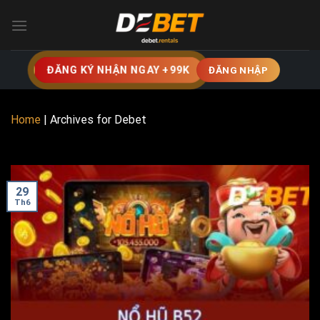
Chuyển
đến
nội
dung
ĐĂNG KÝ NHẬN NGAY +99K
ĐĂNG NHẬP
Home
|
Archives for Debet
29
Th6