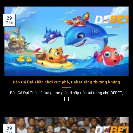
29
Th6
Bắn Cá Đại Thần chơi cực phê, Debet tặng thưởng khủng
Bắn Cá Đại Thần là tựa game giải trí hấp dẫn tại trang chủ DEBET,
[...]
29
Th6