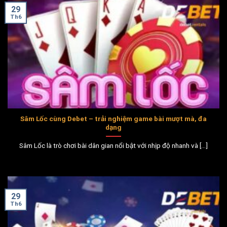
29
Th6
Sâm Lốc cùng Debet – trải nghiệm game bài mượt mà, đa
dạng
Sâm Lốc là trò chơi bài dân gian nổi bật với nhịp độ nhanh và [...]
29
Th6