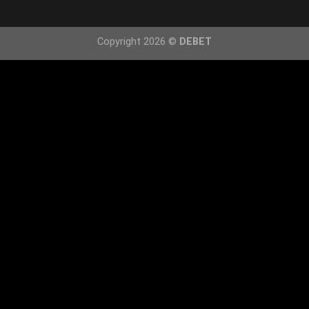
Copyright 2026 ©
DEBET