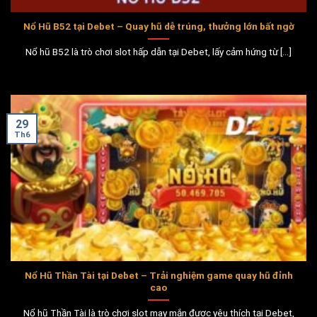
Nổ Hũ B52 tại Debet – Quay hũ dễ trúng, thưởng lớn bất ngờ
Nổ hũ B52 là trò chơi slot hấp dẫn tại Debet, lấy cảm hứng từ [...]
29
Th6
Nổ Hũ Thần Tài tại Debet – Trải nghiệm game quay hũ đỉnh
cao
Nổ hũ Thần Tài là trò chơi slot may mắn được yêu thích tại Debet,