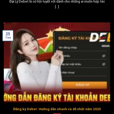
Đại Lý Debet là cơ hội tuyệt vời dành cho những ai muốn hợp tác
[...]
25
Th6
Đăng ký Debet: Hướng dẫn nhanh và dễ nhất năm 2025