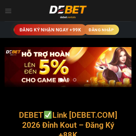
Chuyển
đến
nội
dung
ĐĂNG KÝ NHẬN NGAY +99K
ĐĂNG NHẬP
DEBET
Link [DEBET.COM]
2026 Đỉnh Kout – Đăng Ký
+88K