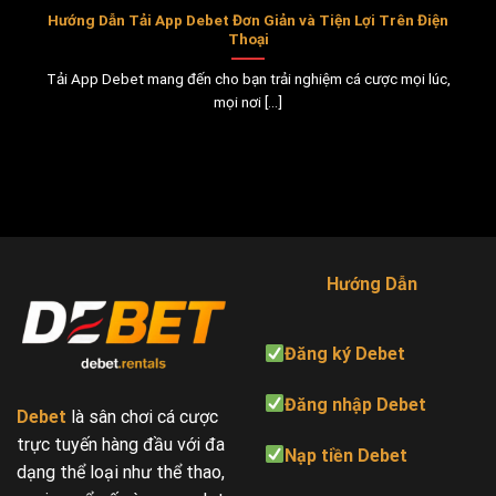
Hướng Dẫn Tải App Debet Đơn Giản và Tiện Lợi Trên Điện
Thoại
Tải App Debet mang đến cho bạn trải nghiệm cá cược mọi lúc,
mọi nơi [...]
Hướng Dẫn
Đăng ký Debet
Đăng n
h
ập Debet
Debet
là sân chơi cá cược
trực tuyến hàng đầu với đa
Nạp tiền Debet
dạng thể loại như thể thao,