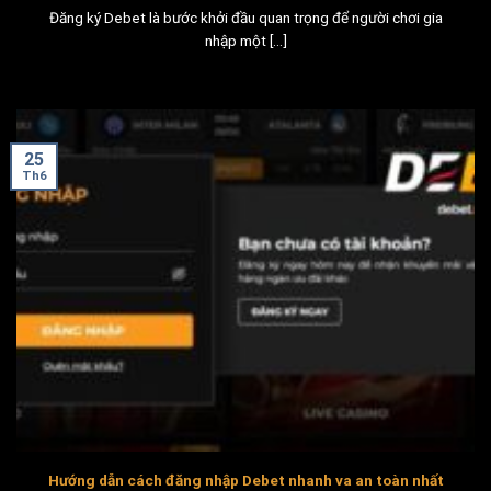
Đăng ký Debet là bước khởi đầu quan trọng để người chơi gia
nhập một [...]
25
Th6
Hướng dẫn cách đăng nhập Debet nhanh va an toàn nhất