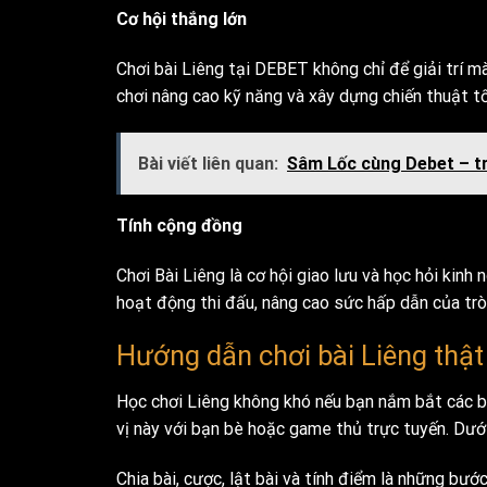
Cơ hội thắng lớn
Chơi bài Liêng tại DEBET không chỉ để giải trí m
chơi nâng cao kỹ năng và xây dựng chiến thuật tố
Bài viết liên quan:
Sâm Lốc cùng Debet – t
Tính cộng đồng
Chơi Bài Liêng là cơ hội giao lưu và học hỏi kinh
hoạt động thi đấu, nâng cao sức hấp dẫn của trò
Hướng dẫn chơi bài Liêng thật
Học chơi Liêng không khó nếu bạn nắm bắt các 
vị này với bạn bè hoặc game thủ trực tuyến. Dưới
Chia bài, cược, lật bài và tính điểm là những bư