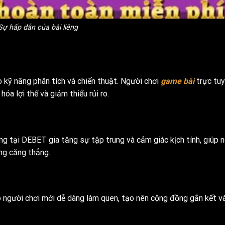
Sự hấp dẫn của bài liêng
 kỹ năng phân tích và chiến thuật. Người chơi
game bài
trực tu
óa lợi thế và giảm thiểu rủi ro.
êng tại DEBET gia tăng sự tập trung và cảm giác kịch tính, giúp 
ống căng thẳng.
 người chơi mới dễ dàng làm quen, tạo nên cộng đồng gắn kết v