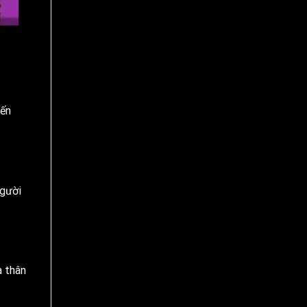
yến
người
à thân