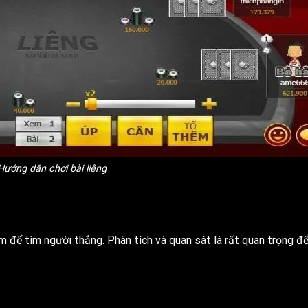
Hướng dẫn chơi bài liêng
ểm để tìm người thắng. Phân tích và quan sát là rất quan trọng đ