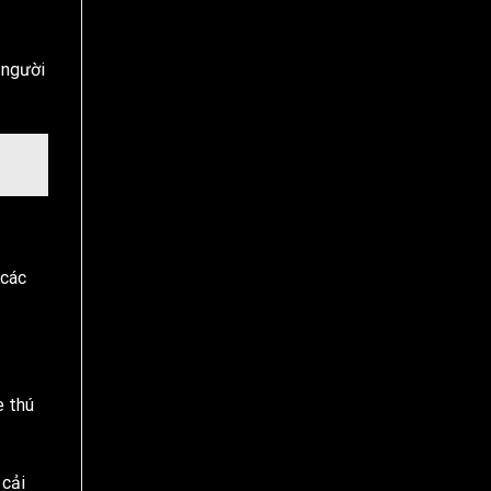
 người
 các
e thú
 cải