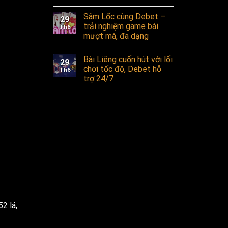
Sâm Lốc cùng Debet –
29
trải nghiệm game bài
Th6
mượt mà, đa dạng
Bài Liêng cuốn hút với lối
29
chơi tốc độ, Debet hỗ
Th6
trợ 24/7
2 lá,