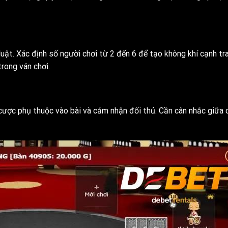
 luật. Xác định số người chơi từ 2 đến 6 để tạo không khí cạnh tr
trong ván chơi.
 cược phụ thuộc vào bài và cảm nhận đối thủ. Cần cân nhắc giữa